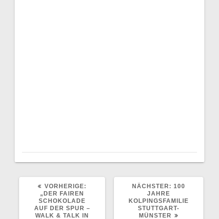
VORHERIGER
NÄCHSTER
VORHERIGE:
NÄCHSTER:
100
BEITRAG:
BEITRAG:
„DER FAIREN
JAHRE
SCHOKOLADE
KOLPINGSFAMILIE
AUF DER SPUR –
STUTTGART-
WALK & TALK IN
MÜNSTER