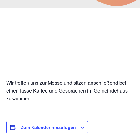
« Alle Veranstaltungen
Diese Veranstaltung hat bereits stattgefunden.
Seniorennachmittag
17. Dezember 2024 | 14:30
-
17:00
Wir treffen uns zur Messe und sitzen anschließend bei
einer Tasse Kaffee und Gesprächen im Gemeindehaus
zusammen.
Zum Kalender hinzufügen