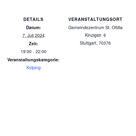
DETAILS
VERANSTALTUNGSORT
Datum:
Gemeindezentrum St. Ottilia
Kinzigstr. 6
7. Juli 2024
Stuttgart
,
70376
Zeit:
19:00 - 22:00
Veranstaltungskategorie:
Kolping
Seniorennachmittag
Seniorennachmittag
© 2026 Kolpingsfamilie. WordPress mit dem Theme
OnePage Express
.